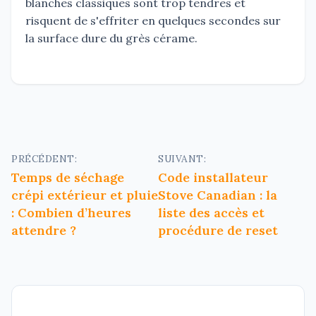
blanches classiques sont trop tendres et
risquent de s'effriter en quelques secondes sur
la surface dure du grès cérame.
Navigation
PRÉCÉDENT:
SUIVANT:
Temps de séchage
Code installateur
de
crépi extérieur et pluie
Stove Canadian : la
l’article
: Combien d’heures
liste des accès et
attendre ?
procédure de reset