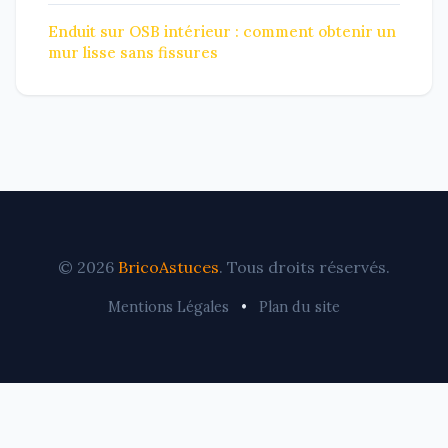
Enduit sur OSB intérieur : comment obtenir un
mur lisse sans fissures
© 2026
BricoAstuces
. Tous droits réservés.
Mentions Légales
•
Plan du site